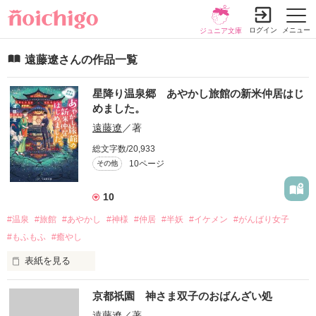
ログイン
メニュー
ジュニア文庫
遠藤遼さんの作品一覧
星降り温泉郷 あやかし旅館の新米仲居はじ
めました。
遠藤遼
／著
総文字数/20,933
10ページ
その他
10
#温泉
#旅館
#あやかし
#神様
#仲居
#半妖
#イケメン
#がんばり女子
#もふもふ
#癒やし
表紙を見る
2019年7月28日、スターツ出版文庫様から発刊。全編書き下ろ
京都祇園 神さま双子のおばんざい処
しです。

プロローグを公開させていただきます！なお、書籍版とは細か
遠藤遼
／著