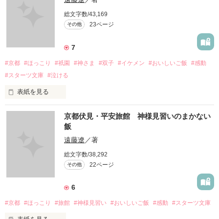
な表現など若干の違いがありますが、ご了承ください。

総文字数/43,169
--------------------------------------

23ページ
その他
幼い頃から“あやかし”を見る能力を持つ大学４年生の静姫(しず
き)。

そのせいで卒業間近になるも就職先が決まらない。

7
絶望のなか教授の薦めで、求人中の「いざなぎ旅館」を訪れる
#京都
#ほっこり
#祇園
#神さま
#双子
#イケメン
#おいしいご飯
#感動
が、なんとそこは“あやかし”や“神さま”が宿泊するワケアリ旅館
だった！

#スターツ文庫
#泣ける
驚きのあまり、旅館の大事な皿を割ってしまい、静姫は一千万
円の借金を背負うことに⁉

表紙を見る
半ば強制的に仲居として就職した静姫は、半妖の教育係・葉室
2019年2月、スターツ出版文庫様から発刊させていただきま
(はむろ)先輩と次々と怪異に巻き込まれてゆき…。

京都伏見・平安旅館 神様見習いのまかない
す。全編書き下ろしです。

個性豊かな面々が織りなす、笑って泣けるあやかし譚！
飯
プロローグと第一章を公開させていただきます！なお、書籍版
とは細かな表現など若干の違いがありますが、ご了承くださ
遠藤遼
／著
い。

作品を読む
総文字数/38,292
--------------------------------------

22ページ
その他
京料理人を志す私が働き始めた祇園のお店は、

双子のイケメン神さまが切り盛りする不思議なおばんざい屋だ
6
った――。
#京都
#ほっこり
#旅館
#神様見習い
#おいしいご飯
#感動
#スターツ文庫