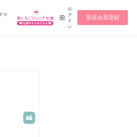
ロ
テス
グ
新規会員登録
イ
ン