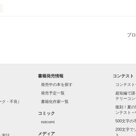
合わさりながら誰かとのカタチができていく

私達のカタチはなんとも歪で複雑

のカタチが私達の一番なんだ

プロ
　希)　17歳

かず感情もあまり見せない

んと親友の舞花には心を開いている

んと二人暮らし中

書籍発売情報
コンテスト
発売中の本を探す
コンテスト
）　31歳

発売予定一覧
超短編で謎
テリーコン
あり、父親的存在

ーク・不良）
書籍化作家一覧
情に厚く面倒見がいい

復刻！夏の
に頼りにされているしモテている

ンテスト～
コミック
教師と塾講師を掛け持ちしている

500文字
noicomi
200文字
メディア
7歳

ト
・実話