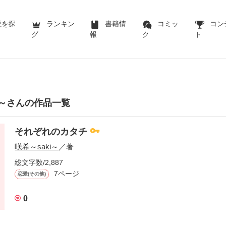
説を探
ランキン
書籍情
コミッ
コン
グ
報
ク
ト
i～さんの作品一覧
それぞれのカタチ
咲希～saki～
／著
総文字数/2,887
7ページ
恋愛(その他)
0