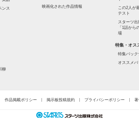
映画化された作品情報
この2人が
ペンス
であり、クラスメイト

テスト
、高校で再会した

スターツ出
自分に自信がないらしく認めない

「1話から
りやすく、白黒はっきりしている
場
特集・オス
作品を読む
特集バック
オススメバ
川柳
作品掲載ポリシー
掲示板投稿規約
プライバシーポリシー
著