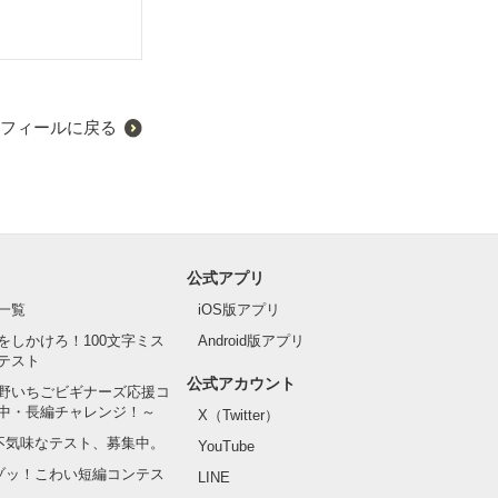
フィールに戻る
公式アプリ
一覧
iOS版アプリ
をしかけろ！100文字ミス
Android版アプリ
テスト
公式アカウント
野いちごビギナーズ応援コ
中・長編チャレンジ！～
X（Twitter）
の不気味なテスト、募集中。
YouTube
でゾッ！こわい短編コンテス
LINE