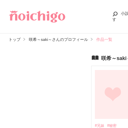
小
す
トップ
咲希～saki～さんのプロフィール
作品一覧
咲希～sak
#兄妹
#秘密