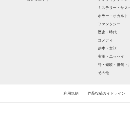
ミステリー・サス
私(結佳)の親友
保育園が一緒で
ホラー・オカルト
モテているが、
ファンタジー
喜怒哀楽がわか
歴史・時代
コメディ
絵本・童話
実用・エッセイ
詩・短歌・俳句・
その他
利用規約
作品投稿ガイドライン