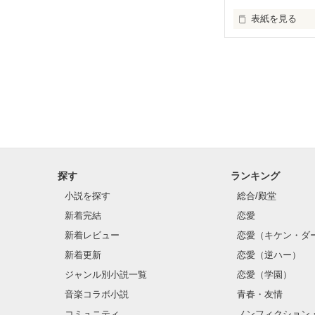
表紙を見る
時にぶつかり、
そうしてできた
だけどきっとこ
前田　結佳(花山
基本的に心を開
ただ兄の龍斗さ
訳あって龍斗さ
探す
ランキング
小説を探す
総合/殿堂
花山　龍斗（さん
新着完結
恋愛
私(結佳)の兄で
新着レビュー
恋愛（キケン・ダ
クールだけど、
新着更新
恋愛（逆ハー）
老若男女問わず
今は臨時の高校
ジャンル別小説一覧
恋愛（学園）
音楽コラボ小説
青春・友情
・中川　舞花　1
コミュニティ
ノンフィクション