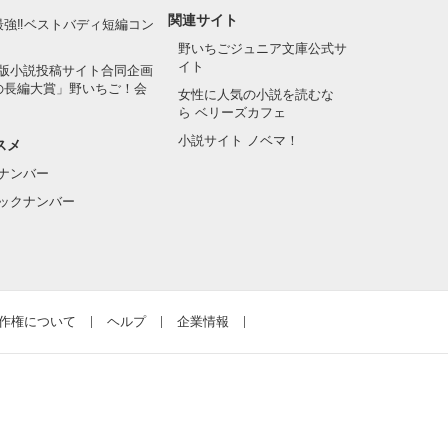
関連サイト
最強‼ベストバディ短編コン
野いちごジュニア文庫公式サ
イト
版小説投稿サイト合同企画
の長編大賞」野いちご！会
女性に人気の小説を読むな
ら ベリーズカフェ
小説サイト ノベマ！
スメ
ナンバー
ックナンバー
作権について
ヘルプ
企業情報