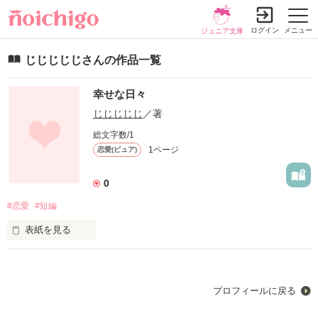
ログイン
メニュー
ジュニア文庫
じじじじじさんの作品一覧
幸せな日々
じじじじじ
／著
総文字数/1
1ページ
恋愛(ピュア)
0
#恋愛
#短編
表紙を見る
ただほのぼのとした日常を描きました！

文章がおかしい所あるかもしれませんが暖かい目で見てもらえ
ると嬉しいです
プロフィールに戻る