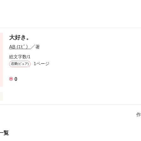
大好き。
AB (ｴﾋﾞ）
／著
総文字数/1
1ページ
恋愛(ピュア)
0
作
作品を読む
一覧