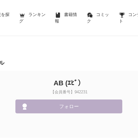
説を探
ランキン
書籍情
コミッ
コン
グ
報
ク
ト
ル
AB (ｴﾋﾞ）
【会員番号】942231
フォロー