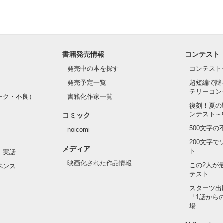
書籍発売情報
コンテスト
発売中の本を探す
コンテスト
発売予定一覧
超短編で謎
テリーコン
ーク・不良）
書籍化作家一覧
復刻！夏の
ンテスト～
コミック
500文字
noicomi
200文字
メディア
ト
・実話
映画化された作品情報
この2人が
ペンス
テスト
スターツ出
「1話から
場