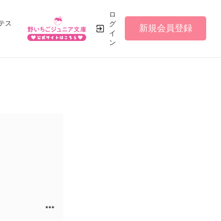
ロ
テス
グ
新規会員登録
イ
ン