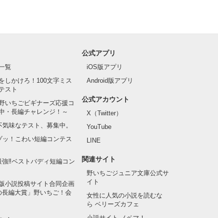
公式アプリ
一覧
iOS版アプリ
をしかけろ！100文字ミス
Android版アプリ
テスト
公式アカウント
野いちごビギナーズ応援コ
中・長編チャレンジ！～
X（Twitter）
の不気味なテスト、募集中。
YouTube
でゾッ！こわい短編コンテス
LINE
関連サイト
最強‼ベストバディ短編コン
野いちごジュニア文庫公式サ
イト
版小説投稿サイト合同企画
の長編大賞」野いちご！会
女性に人気の小説を読むな
ら ベリーズカフェ
小説サイト ノベマ！