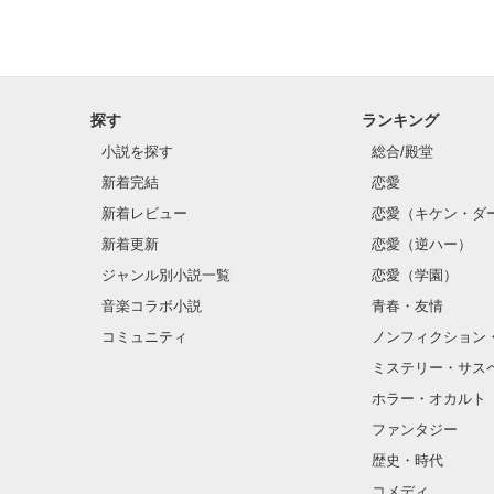
探す
ランキング
小説を探す
総合/殿堂
新着完結
恋愛
新着レビュー
恋愛（キケン・ダ
新着更新
恋愛（逆ハー）
ジャンル別小説一覧
恋愛（学園）
音楽コラボ小説
青春・友情
コミュニティ
ノンフィクション
ミステリー・サス
ホラー・オカルト
ファンタジー
歴史・時代
コメディ