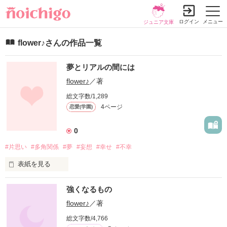
ログイン
メニュー
ジュニア文庫
flower♪さんの作品一覧
夢とリアルの間には
flower♪
／著
総文字数/1,289
4ページ
恋愛(学園)
0
#片思い
#多角関係
#夢
#妄想
#幸せ
#不幸
表紙を見る
素人です…！

強くなるもの
どうか優しい目でみてください！！

flower♪
／著
総文字数/4,766