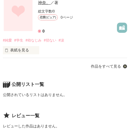
神奈。
／著
総文字数/0
0ページ
恋愛(ピュア)
0
#純愛
#学生
#幼なじみ
#切ない
#涙
表紙を見る
16歳。

作品をすべて見る
初めて出逢ったあの場所で、

君と私は誓い合った_____。

公開リスト一覧
「好き。」

公開されているリストはありません。
「俺も好き。」

レビュー一覧
毎日が楽しくて、幸せで、

すべてがうまくいくと思ってた。

レビューした作品はありません。