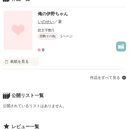
俺の伊野ちゃん
いのせい
／著
総文字数/1
1ページ
恋愛(その他)
0
表紙を見る
Hey! Say! JUMP伊野尾慧と、山田涼介の物語です。BL苦手な
作品をすべて見る
方は読まないでください。
公開リスト一覧
作品を読む
公開されているリストはありません。
レビュー一覧