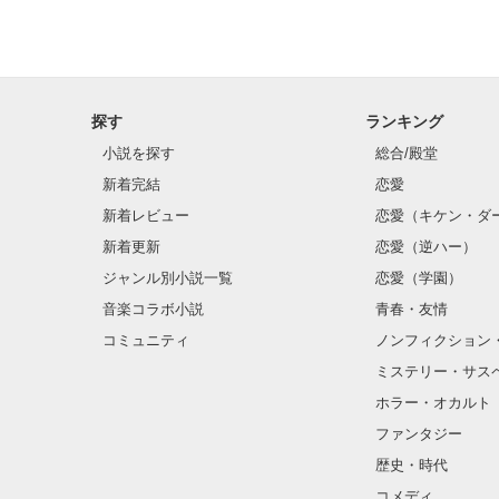
探す
ランキング
小説を探す
総合/殿堂
新着完結
恋愛
新着レビュー
恋愛（キケン・ダ
新着更新
恋愛（逆ハー）
ジャンル別小説一覧
恋愛（学園）
音楽コラボ小説
青春・友情
コミュニティ
ノンフィクション
ミステリー・サス
ホラー・オカルト
ファンタジー
歴史・時代
コメディ