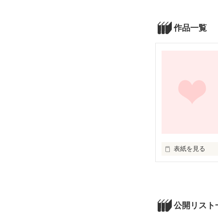
作品一覧
表紙を見る
私、横沢由佳（
業の片付けを手
ことは忘れてほ
ることにした。
の正体とは！？
公開リスト