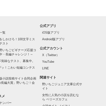
公式アプリ
一覧
iOS版アプリ
をしかけろ！100文字ミス
Android版アプリ
テスト
公式アカウント
野いちごビギナーズ応援コ
中・長編チャレンジ！～
X（Twitter）
の不気味なテスト、募集中。
YouTube
でゾッ！こわい短編コンテス
LINE
関連サイト
版小説投稿サイト合同企画
の長編大賞」野いちご！会
野いちごジュニア文庫公式サ
イト
女性に人気の小説を読むな
スメ
ら ベリーズカフェ
ナンバー
小説サイト ノベマ！