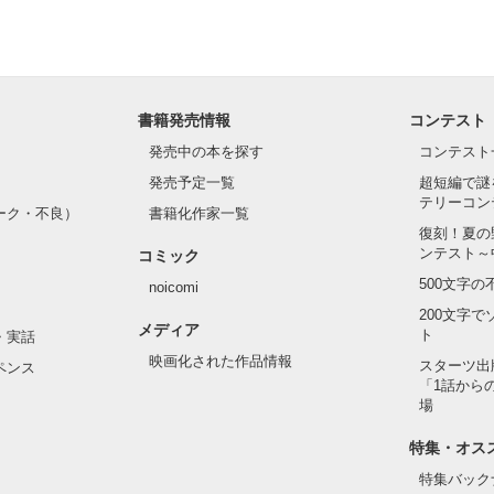
書籍発売情報
コンテスト
発売中の本を探す
コンテスト
発売予定一覧
超短編で謎
テリーコン
ーク・不良）
書籍化作家一覧
復刻！夏の
ンテスト～
コミック
500文字
noicomi
200文字
メディア
ト
・実話
映画化された作品情報
スターツ出
ペンス
「1話から
場
特集・オス
特集バック