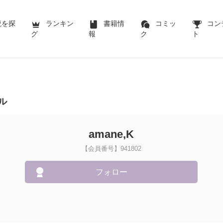
説を探
ランキン
書籍情
コミッ
コン
グ
報
ク
ト
ル
amane,K
【会員番号】941802
フォロー