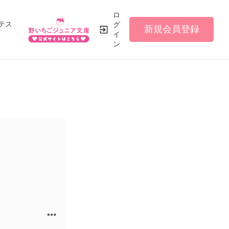
ロ
テス
グ
新規会員登録
イ
ン