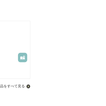
と、放課後に授
ごめん、今日の
品をすべて見る
いように協力す
なことに！先生