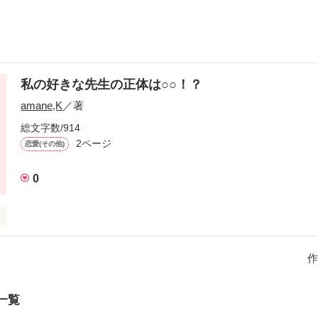
私の好きな先生の正体は○○！？
amane,K
／著
総文字数/914
2ページ
恋愛(その他)
0
よこさわゆか）は、理科の先生に恋をしてしまった。そんなある日のこ
伝っていた時、由佳はあるものを見てしまった。先生が落ち着くと、「
作
しい」と言われるが、由佳はそんな先生を無視して先生の正体がバレな
それから、先生の正体がバレそうになったり、いろんな事が起きて大変
由佳の恋は叶うのか!?
一覧