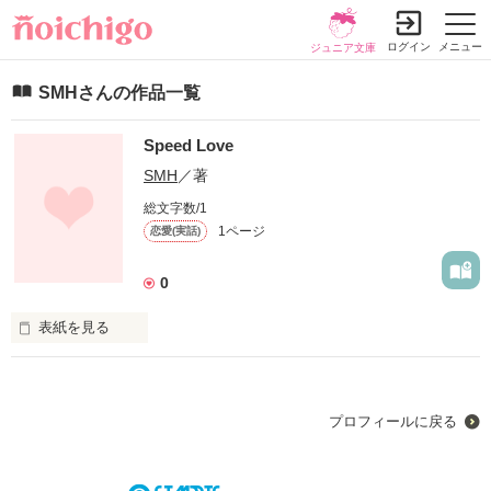
ログイン
メニュー
ジュニア文庫
SMHさんの作品一覧
Speed Love
SMH
／著
総文字数/1
1ページ
恋愛(実話)
0
表紙を見る
未編集
プロフィールに戻る
作品を読む