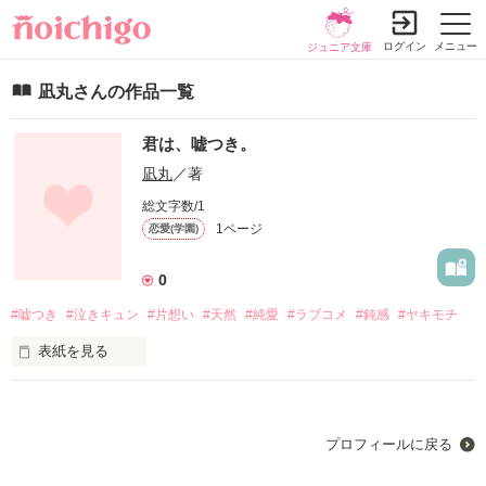
ログイン
メニュー
ジュニア文庫
凪丸さんの作品一覧
君は、嘘つき。
凪丸
／著
総文字数/1
1ページ
恋愛(学園)
0
#嘘つき
#泣きキュン
#片想い
#天然
#純愛
#ラブコメ
#鈍感
#ヤキモチ
表紙を見る
未編集
プロフィールに戻る
作品を読む