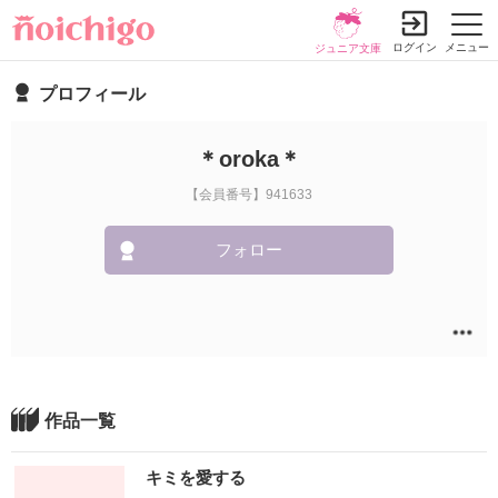
ログイン
メニュー
ジュニア文庫
プロフィール
＊oroka＊
【会員番号】941633
フォロー
作品一覧
キミを愛する