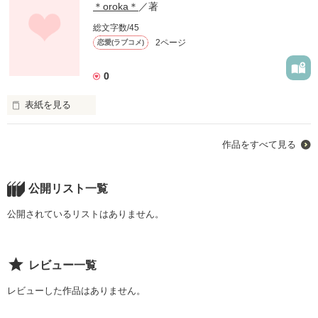
＊oroka＊
／著
総文字数/45
2ページ
恋愛(ラブコメ)
0
表紙を見る
先生に恋するのってダメですか？
作品をすべて見る
作品を読む
公開リスト一覧
公開されているリストはありません。
レビュー一覧
レビューした作品はありません。