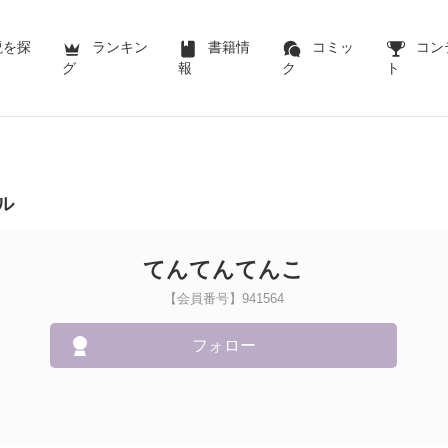
説を探
ランキン
書籍情
コミッ
コン
グ
報
ク
ト
ル
てんてんてんこ
【会員番号】941564
フォロー