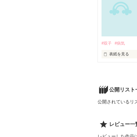
#双子
#病気
表紙を見る
未編集
公開リスト
公開されているリ
レビュー一
レビューした作品