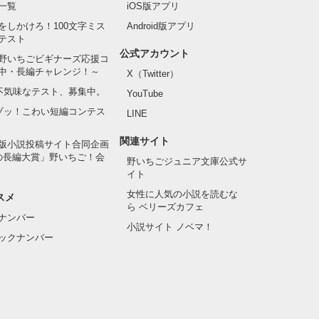
一覧
iOS版アプリ
をしかけろ！100文字ミス
Android版アプリ
テスト
公式アカウント
野いちごビギナーズ応援コ
中・長編チャレンジ！～
X（Twitter）
の不気味なテスト、募集中。
YouTube
でゾッ！こわい短編コンテス
LINE
関連サイト
版小説投稿サイト合同企画
の長編大賞」野いちご！会
野いちごジュニア文庫公式サ
イト
女性に人気の小説を読むな
スメ
ら ベリーズカフェ
ナンバー
小説サイト ノベマ！
ックナンバー