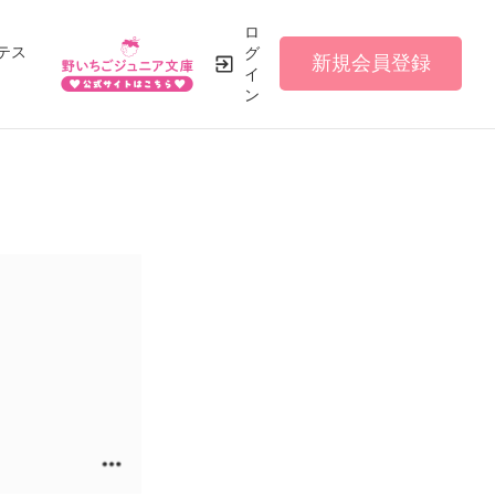
ロ
テス
グ
新規会員登録
イ
ン