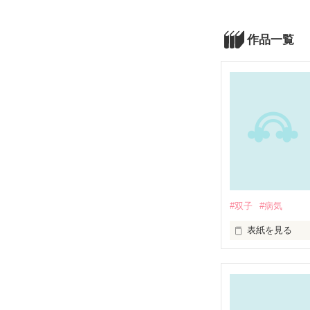
作品一覧
#双子
#病気
表紙を見る
未編集