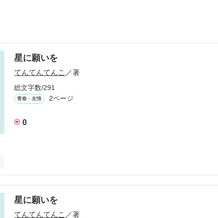
星に願いを
てんてんてんこ
／著
総文字数/291
2ページ
青春・友情
0
星に願いを
作品を読む
てんてんてんこ
／著