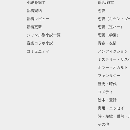
小説を探す
総合/殿堂
新着完結
恋愛
新着レビュー
恋愛（キケン・ダ
新着更新
恋愛（逆ハー）
ジャンル別小説一覧
恋愛（学園）
音楽コラボ小説
青春・友情
コミュニティ
ノンフィクション
ミステリー・サス
ホラー・オカルト
ファンタジー
歴史・時代
コメディ
絵本・童話
実用・エッセイ
詩・短歌・俳句・
その他