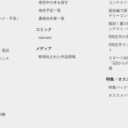
発売中の本を探す
コンテスト
発売予定一覧
超短編で謎
テリーコン
ーク・不良）
書籍化作家一覧
復刻！夏の
ンテスト～
コミック
500文字
noicomi
200文字
メディア
ト
・実話
映画化された作品情報
スターツ出
ペンス
「1話から
場
特集・オス
特集バック
オススメバ
川柳