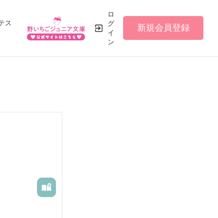
ロ
テス
グ
新規会員登録
イ
ン