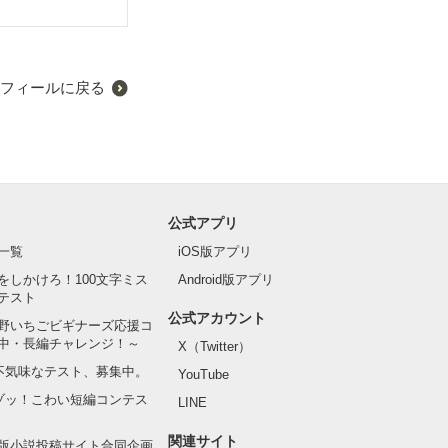
フィールに戻る
公式アプリ
一覧
iOS版アプリ
をしかけろ！100文字ミス
Android版アプリ
テスト
公式アカウント
野いちごビギナーズ応援コ
中・長編チャレンジ！～
X（Twitter）
の不気味なテスト、募集中。
YouTube
でゾッ！こわい短編コンテス
LINE
関連サイト
版小説投稿サイト合同企画