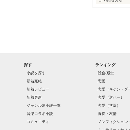
サクラ舞う。明
探す
ランキング
小説を探す
総合/殿堂
新着完結
恋愛
新着レビュー
恋愛（キケン・ダ
新着更新
恋愛（逆ハー）
ジャンル別小説一覧
恋愛（学園）
音楽コラボ小説
青春・友情
コミュニティ
ノンフィクション
ミステリー・サス