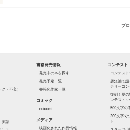
日、明後日でかれてしまうサクラでも。私にとっては…
プロ
作品を読む
書籍発売情報
コンテスト
発売中の本を探す
コンテスト
発売予定一覧
超短編で謎
テリーコン
ーク・不良）
書籍化作家一覧
復刻！夏の
ンテスト～
コミック
500文字
noicomi
200文字
メディア
ト
・実話
映画化された作品情報
スターツ出
ペンス