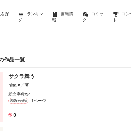
説を探
ランキン
書籍情
コミッ
コン
グ
報
ク
ト
さんの作品一覧
サクラ舞う
hina ♥
／著
総文字数/94
1ページ
恋愛(その他)
0