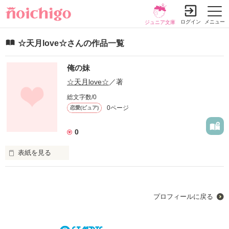
ログイン
メニュー
ジュニア文庫
☆天月love☆さんの作品一覧
俺の妹
☆天月love☆
／著
総文字数/0
0ページ
恋愛(ピュア)
0
表紙を見る
初めまして！

よろしくお願いします！

プロフィールに戻る
初投稿です！

なので、、、。

誤字脱字があると思います。。。
