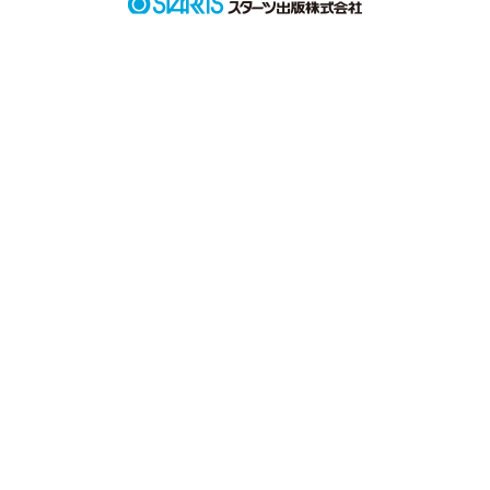
その時、すみません

この話は、アニメの主人公、歌い手etc...

が、出てくる話です！

妹愛や友達思い、家族愛etc...
作品を読む