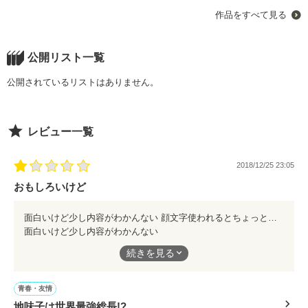
今年高校一年生になった

作品をすべて見る
柴崎笑心(しばさきにこ)

私｢え…？｣

同じクラスで親友になった

公開リスト一覧
星川美鈴(ほしかわみすず)

公開されているリストはありません。
急に別れることになった私たち

美鈴の幼なじみ

レビュー一覧
泉蓮(いずみれん)

それからしばらくして…

笑心はどんどん蓮に惹かれていく…

2018/12/25 23:05
告白は…
おもしろいけど
私｢ここ…どこ…？なんで中学校…？｣

面白いけど少し内容がわかんない 顔文字使われるとちょっとやだかな もう少し丁寧に説明したりした方がいいと思う 作者との会話？的なのいらないと思う
作品を読む
面白いけど少し内容がわかんない
顔文字使われるとちょっとやだかな
続きを見る
階段から落ちた拍子に頭を強く打って

もう少し丁寧に説明したりした方がいいと思う
作者との会話？的なのいらないと思う
青春・友情
地味子は世界最強総長!?
記憶喪失になってしまった私…
