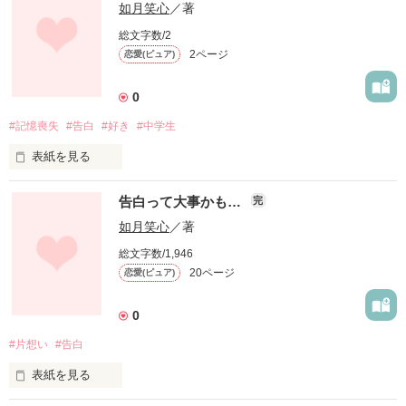
如月笑心
／著
総文字数/2
2ページ
恋愛(ピュア)
0
#記憶喪失
#告白
#好き
#中学生
表紙を見る
小学校の頃から好きだったあなたと

告白って大事かも…
完
如月笑心
／著
総文字数/1,946
付き合ってラブラブだった私たち

20ページ
恋愛(ピュア)
0
なのに…

#片想い
#告白
表紙を見る
｢別れよう｣
