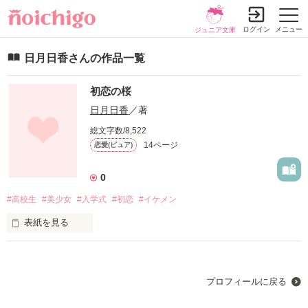
ログイン
メニュー
ジュニア文庫
日月日香さんの作品一覧
初恋の桜
日月日香
／著
総文字数/8,522
14ページ
恋愛(ピュア)
0
#高校生
#美少女
#入学式
#初恋
#イケメン
表紙を見る
プロフィールに戻る
入学式、とても可愛い人に出会った。
