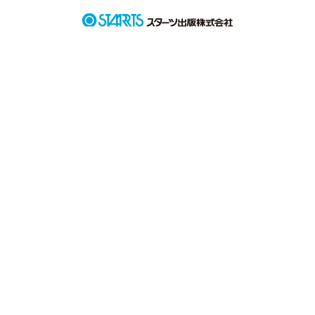
桜が舞う中、ふわふわと揺れる栗色の髪。

大きくて吸い込まれるような茶色い目。

透き通る白い肌に桜色の頬と唇。
