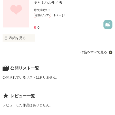
キャミハルル
／著
総文字数/92
1ページ
恋愛(ピュア)
0
表紙を見る
さよならしなきゃダメなのに

作品をすべて見る
君を知るにつれて惹かれていく
公開リスト一覧
作品を読む
公開されているリストはありません。
レビュー一覧
レビューした作品はありません。