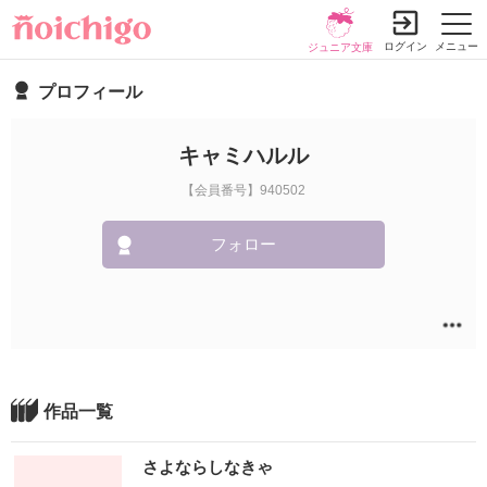
ログイン
メニュー
ジュニア文庫
プロフィール
キャミハルル
【会員番号】940502
フォロー
作品一覧
さよならしなきゃ