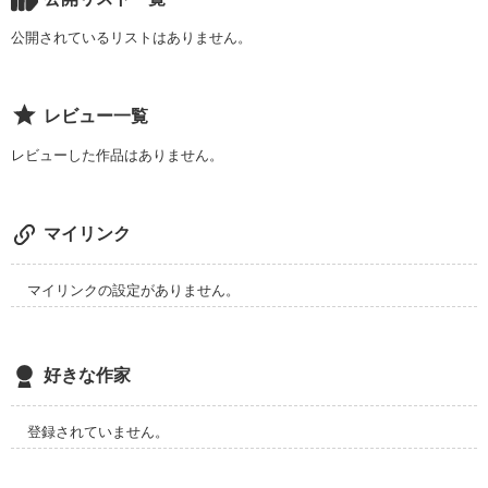
公開されているリストはありません。
レビュー一覧
             中島空茱

          (なかじまあじゅ) 

レビューした作品はありません。
         中学の時に色々あり

           人と関わる事を

            辞めた女の子

マイリンク
                 ×

マイリンクの設定がありません。
              佐藤遥輝

            (さとうはるき)

        クラスのムードメーカー

好きな作家
         顔良し！運動神経良し！

            だが、頭は残念。

登録されていません。