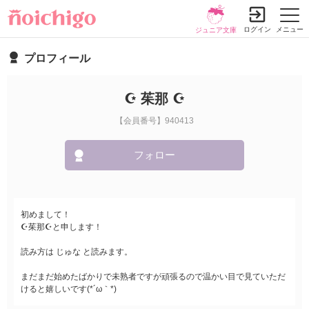
ログイン
メニュー
ジュニア文庫
プロフィール
☪︎ 茱那 ☪︎
【会員番号】940413
フォロー
初めまして！
☪︎茱那☪︎と申します！
読み方は じゅな と読みます。
まだまだ始めたばかりで未熟者ですが頑張るので温かい目で見ていただ
けると嬉しいです(*´ω｀*)