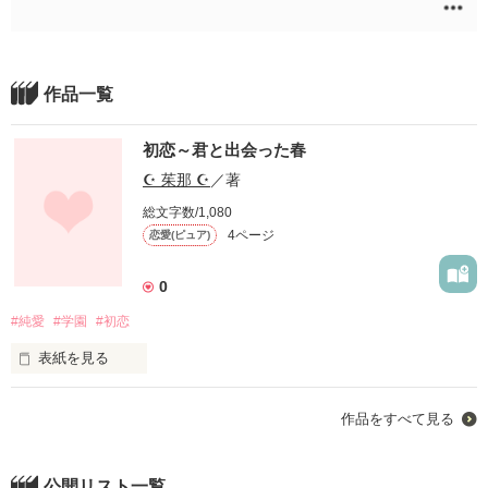
作品一覧
初恋～君と出会った春
☪︎ 茱那 ☪︎
／著
総文字数/1,080
4ページ
恋愛(ピュア)
0
#純愛
#学園
#初恋
表紙を見る
あたしは極力

作品をすべて見る
人と関わりたくない。

なのに、アイツは毎日話しかけてくる。

公開リスト一覧