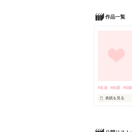
作品一覧
#友達
#純愛
#幼
表紙を見る
未編集