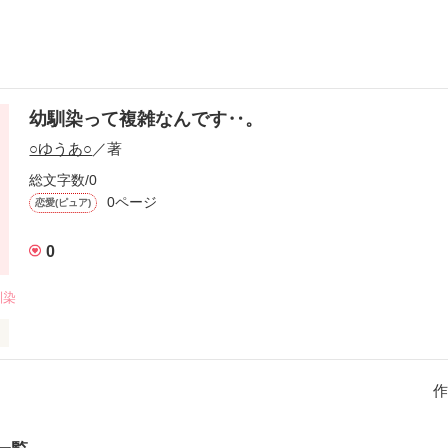
幼馴染って複雑なんです‥。
○ゆうあ○
／著
総文字数/0
0ページ
恋愛(ピュア)
0
馴染
作
作品を読む