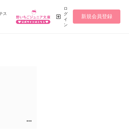
ロ
テス
グ
新規会員登録
イ
ン