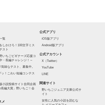
公式アプリ
一覧
iOS版アプリ
をしかけろ！100文字ミス
Android版アプリ
テスト
公式アカウント
野いちごビギナーズ応援コ
中・長編チャレンジ！～
X（Twitter）
の不気味なテスト、募集中。
YouTube
でゾッ！こわい短編コンテス
LINE
関連サイト
版小説投稿サイト合同企画
の長編大賞」野いちご！会
野いちごジュニア文庫公式サ
イト
女性に人気の小説を読むな
スメ
ら ベリーズカフェ