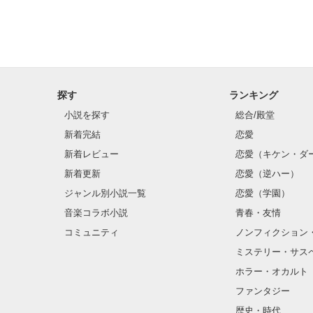
探す
ランキング
小説を探す
総合/殿堂
新着完結
恋愛
新着レビュー
恋愛（キケン・ダ
新着更新
恋愛（逆ハー）
ジャンル別小説一覧
恋愛（学園）
音楽コラボ小説
青春・友情
コミュニティ
ノンフィクション
ミステリー・サス
ホラー・オカルト
ファンタジー
歴史・時代