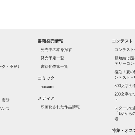
書籍発売情報
コンテスト
発売中の本を探す
コンテスト
発売予定一覧
超短編で謎
テリーコン
ーク・不良）
書籍化作家一覧
復刻！夏の
ンテスト～
コミック
500文字
noicomi
200文字
メディア
ト
・実話
映画化された作品情報
スターツ出
ペンス
「1話から
場
特集・オス