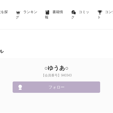
説を探
ランキン
書籍情
コミッ
コン
グ
報
ク
ト
ル
○ゆうあ○
【会員番号】940343
フォロー