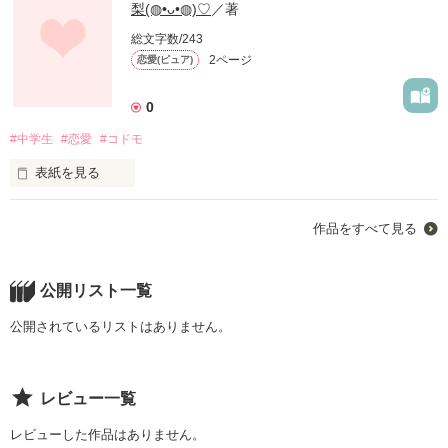
梨(◍•ᴗ•◍)♡
／著
総文字数/243
2ページ
恋愛(ピュア)
0
#中学生
#恋愛
#コドモ
表紙を見る
中学生が物語る恋愛♡

作品をすべて見る
まだまだコドモ。
公開リスト一覧
作品を読む
公開されているリストはありません。
レビュー一覧
レビューした作品はありません。