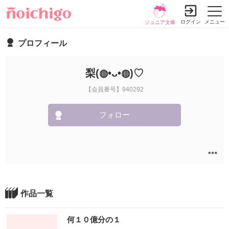
ログイン
メニュー
ジュニア文庫
プロフィール
梨(◍•ᴗ•◍)♡
【会員番号】940292
フォロー
作品一覧
何１０億分の１