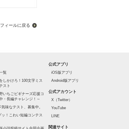
フィールに戻る
公式アプリ
一覧
iOS版アプリ
をしかけろ！100文字ミス
Android版アプリ
テスト
公式アカウント
野いちごビギナーズ応援コ
中・長編チャレンジ！～
X（Twitter）
の不気味なテスト、募集中。
YouTube
でゾッ！こわい短編コンテス
LINE
関連サイト
版小説投稿サイト合同企画