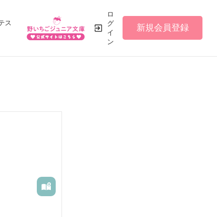
ロ
テス
グ
新規会員登録
イ
ン