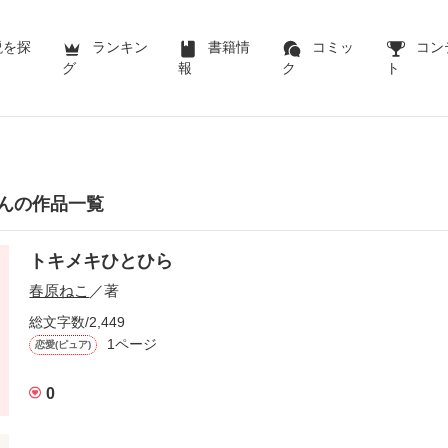
説を探
ランキン
書籍情
コミッ
コン
グ
報
ク
ト
んの作品一覧
トキメキひとひら
春原ねこ
／著
総文字数/2,449
1ページ
恋愛(ピュア)
0