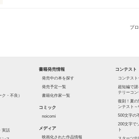
好きになる。

のとある日常。

プロ
が心に染み込む短編集です。
作品を読む
書籍発売情報
コンテスト
発売中の本を探す
コンテスト
発売予定一覧
超短編で謎
テリーコン
ーク・不良）
書籍化作家一覧
復刻！夏の
ンテスト～
コミック
500文字
noicomi
200文字
メディア
ト
・実話
映画化された作品情報
スターツ出
ペンス