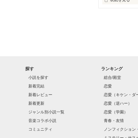
どんどん君を、
とあるカップル
あなたの優しさ
探す
ランキング
小説を探す
総合/殿堂
新着完結
恋愛
新着レビュー
恋愛（キケン・ダ
新着更新
恋愛（逆ハー）
ジャンル別小説一覧
恋愛（学園）
音楽コラボ小説
青春・友情
コミュニティ
ノンフィクション
ミステリー・サス