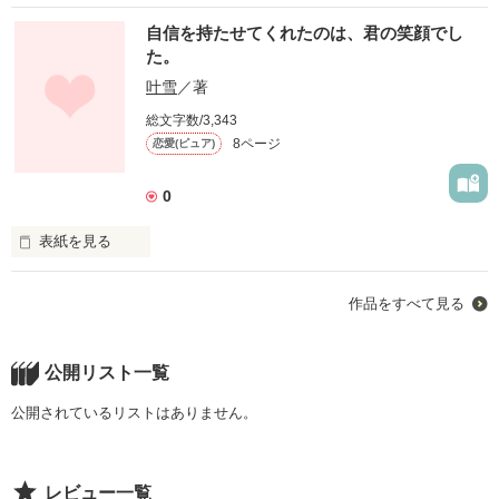
自信を持たせてくれたのは、君の笑顔でし
た。
叶雪
／著
総文字数/3,343
8ページ
恋愛(ピュア)
0
表紙を見る
私なんかにいい所なんてない。

作品をすべて見る
好いてくれる人なんかいないって思ってた。

公開リスト一覧
でもね。君の笑顔が私を主役にしてくれたんだよ？

公開されているリストはありません。
レビュー一覧