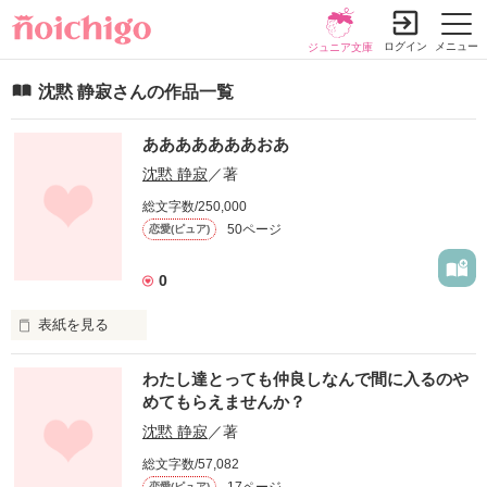
ログイン
メニュー
ジュニア文庫
沈黙 静寂さんの作品一覧
あああああああおあ
沈黙 静寂
／著
総文字数/250,000
50ページ
恋愛(ピュア)
0
表紙を見る
純文学です。
わたし達とっても仲良しなんで間に入るのや
めてもらえませんか？
沈黙 静寂
／著
作品を読む
総文字数/57,082
17ページ
恋愛(ピュア)