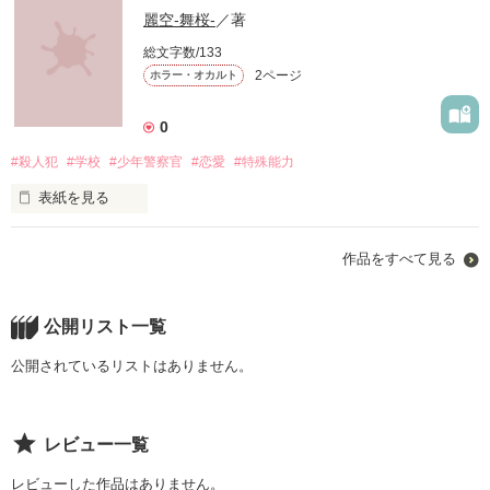
麗空‐舞桜‐
／著
「僕は君のことずっと想ってるよ」

総文字数/133
作品を読む
2ページ
ホラー・オカルト
0
#殺人犯
#学校
#少年警察官
#恋愛
#特殊能力
表紙を見る
作品を読む
凶悪殺人犯が襲ってくる悲劇

作品をすべて見る
閉じ込められてしまった少女、少年達にどんどん近づいてくる
公開リスト一覧
作品を読む
公開されているリストはありません。
レビュー一覧
レビューした作品はありません。