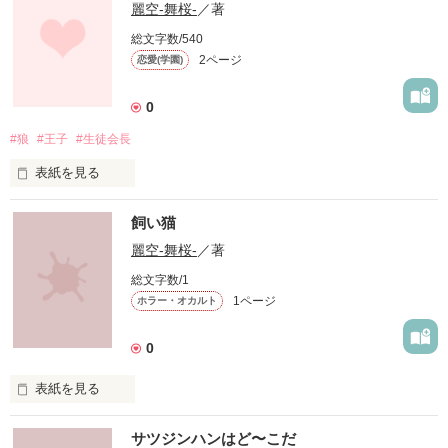
麗空‐舞桜‐
／著
総文字数/540
2ページ
恋愛(学園)
0
#狼
#王子
#生徒会長
表紙を見る
飼い猫
私は今…

麗空‐舞桜‐
／著
総文字数/1
    狼少年      霧島  龍

1ページ
ホラー・オカルト
「あいつなんかより俺にしとけよ」

0
表紙を見る
    王子          相田  奏

可愛い彼氏の飼い猫

サツジンハンはど〜こだ
懐かれたら最後……。