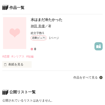
作品一覧
水はまだ冷たかった
神田 美優
／著
総文字数/1
1ページ
恋愛(ピュア)
0
#恋愛
#シリアス
#短編
表紙を見る
昔Twitterに投稿したものを練り直して…
作品をすべて見る
作品を読む
公開リスト一覧
公開されているリストはありません。