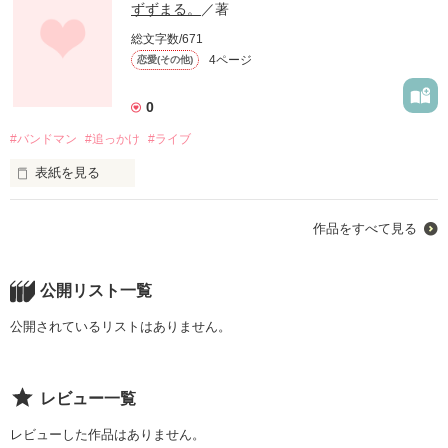
ずずまる。
／著
総文字数/671
4ページ
恋愛(その他)
0
#バンドマン
#追っかけ
#ライブ
表紙を見る
無名バンドの追っかけを続ける『美沙』

作品をすべて見る
呆れながらもそれに付き合う『遥香』

そして美沙のイチオシバンド『cookie』

小さなライブハウスを中心に廻りゆく世界の果てには一体どの
公開リスト一覧
ような結末が待ち受けているのか！？

公開されているリストはありません。
※誤字脱字などは完結後にまとめて行います。

レビュー一覧
　完結まで、読み苦しいこともあるかと思いますがお付き合い
レビューした作品はありません。