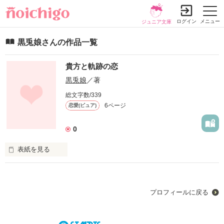
ログイン
メニュー
ジュニア文庫
黒兎娘さんの作品一覧
貴方と軌跡の恋
黒兎娘
／著
総文字数/339
6ページ
恋愛(ピュア)
0
表紙を見る
未編集
プロフィールに戻る
作品を読む