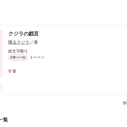
クジラの戯言
喋るクジラ
／著
総文字数/1
1ページ
恋愛(その他)
0
作
作品を読む
一覧