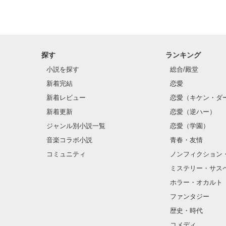
探す
ランキング
小説を探す
総合/殿堂
新着完結
恋愛
新着レビュー
恋愛（キケン・ダ
新着更新
恋愛（逆ハー）
ジャンル別小説一覧
恋愛（学園）
音楽コラボ小説
青春・友情
コミュニティ
ノンフィクション
ミステリー・サス
ホラー・オカルト
ファンタジー
歴史・時代
コメディ