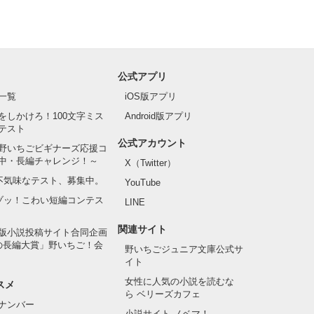
公式アプリ
一覧
iOS版アプリ
をしかけろ！100文字ミス
Android版アプリ
テスト
公式アカウント
野いちごビギナーズ応援コ
中・長編チャレンジ！～
X（Twitter）
の不気味なテスト、募集中。
YouTube
でゾッ！こわい短編コンテス
LINE
関連サイト
版小説投稿サイト合同企画
の長編大賞」野いちご！会
野いちごジュニア文庫公式サ
イト
女性に人気の小説を読むな
スメ
ら ベリーズカフェ
ナンバー
小説サイト ノベマ！