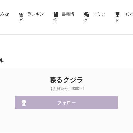
説を探
ランキン
書籍情
コミッ
コン
グ
報
ク
ト
ル
喋るクジラ
【会員番号】938379
フォロー