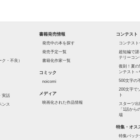
書籍発売情報
コンテスト
発売中の本を探す
コンテスト
発売予定一覧
超短編で謎
テリーコン
ーク・不良）
書籍化作家一覧
復刻！夏の
ンテスト～
コミック
500文字
noicomi
200文字
メディア
ト
・実話
映画化された作品情報
スターツ出
ペンス
「1話から
場
特集・オス
特集バック