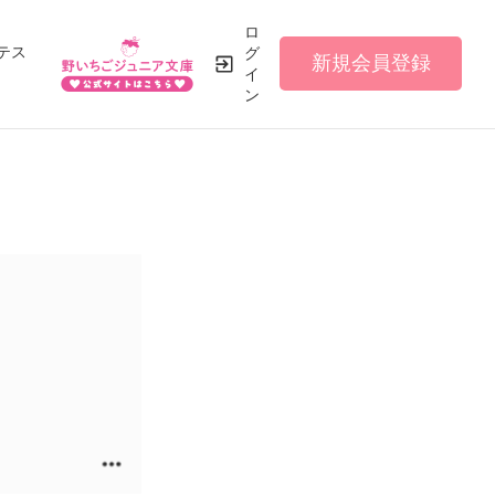
ロ
テス
グ
新規会員登録
イ
ン