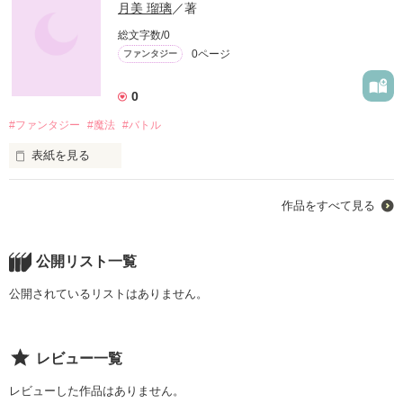
月美 瑠璃
／著
総文字数/0
0ページ
ファンタジー
0
#ファンタジー
#魔法
#バトル
表紙を見る
「ごめんなさい…」

作品をすべて見る
炎をみつめ涙を溜めてつぶやく。

そして誓う。

 いつか見た景色を再び繰り返さないため、いつか見た景色を再
び見るために 。
公開リスト一覧
公開されているリストはありません。
作品を読む
レビュー一覧
レビューした作品はありません。