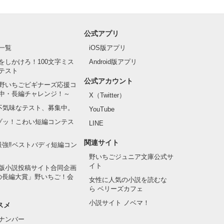
公式アプリ
一覧
iOS版アプリ
をしかけろ！100文字ミス
Android版アプリ
テスト
公式アカウント
野いちごビギナーズ応援コ
中・長編チャレンジ！～
X（Twitter）
の不気味なテスト、募集中。
YouTube
でゾッ！こわい短編コンテス
LINE
関連サイト
最強‼ベストバディ短編コン
野いちごジュニア文庫公式サ
イト
版小説投稿サイト合同企画
の長編大賞」野いちご！会
女性に人気の小説を読むな
ら ベリーズカフェ
小説サイト ノベマ！
スメ
ナンバー