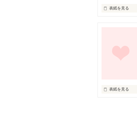
表紙を見る
未編集
表紙を見る
青き恋が赤く染
2人の高校の甘
主人公：松田 聖美 (