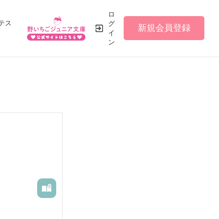
ロ
テス
グ
新規会員登録
イ
ン