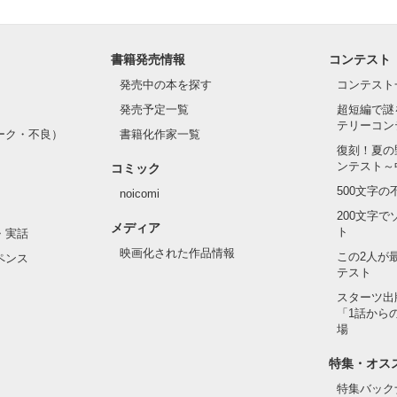
書籍発売情報
コンテスト
発売中の本を探す
コンテスト
てくれ」

発売予定一覧
超短編で謎
テリーコン
ーク・不良）
書籍化作家一覧
復刻！夏の
、誰にも渡さない」

ンテスト～
コミック
500文字
noicomi
200文字
メディア
ト
・実話
映画化された作品情報
この2人が
ペンス
テスト
作品を読む
スターツ出
「1話から
場
特集・オス
特集バック