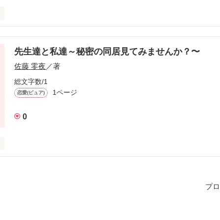
先生達と私達～秘密の同居見てみませんか？〜
作品を読む
佐藤 零夜
／著
総文字数/1
1ページ
恋愛(ピュア)
0
まる。

く切ないラブストーリー。

プロ
matuda satomi)
