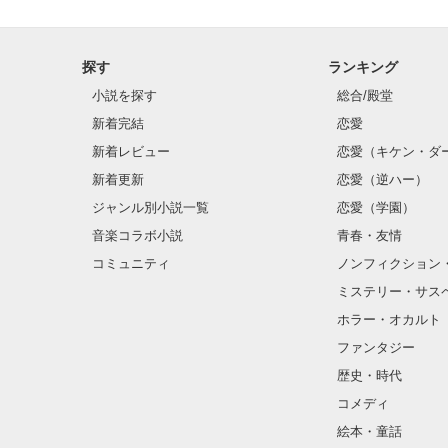
高校2年生

探す
ランキング
小説を探す
総合/殿堂
「俺のそばにい
新着完結
恋愛
新着レビュー
恋愛（キケン・ダ
新着更新
恋愛（逆ハー）
「キミは僕の物
ジャンル別小説一覧
恋愛（学園）
音楽コラボ小説
青春・友情
コミュニティ
ノンフィクション
ミステリー・サス
ホラー・オカルト
ファンタジー
歴史・時代
コメディ
絵本・童話