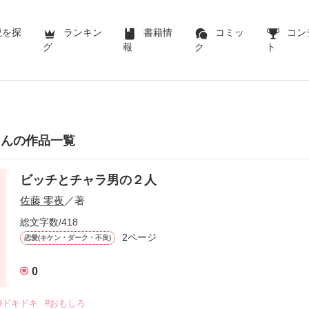
説を探
ランキン
書籍情
コミッ
コン
グ
報
ク
ト
さんの作品一覧
ビッチとチャラ男の２人
佐藤 零夜
／著
総文字数/418
2ページ
恋愛(キケン・ダーク・不良)
0
#ドキドキ
#おもしろ