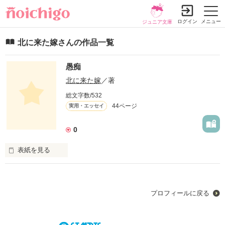
ログイン
メニュー
ジュニア文庫
北に来た嫁さんの作品一覧
愚痴
北に来た嫁
／著
総文字数/532
44ページ
実用・エッセイ
0
表紙を見る
ただの愚痴
プロフィールに戻る
作品を読む