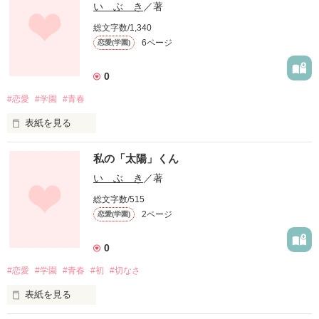
い ぶ き
／著
総文字数/1,340
6ページ
恋愛(学園)
0
#恋愛
#学園
#青春
表紙を見る
私、日高唯（ひだか　ゆい）と1つ上の先輩、大川大翔（おお
私の「太陽」くん
かわ　ひろと）の学園ラブストーリー。
い ぶ き
／著
総文字数/515
作品を読む
2ページ
恋愛(学園)
0
#恋愛
#学園
#青春
#初
#切なさ
表紙を見る