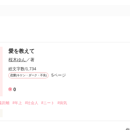
愛を教えて
桜木ゆん
／著
総文字数/1,734
5ページ
恋愛(キケン・ダーク・不良)
0
遠距離
#年上
#社会人
#ニート
#病気
作