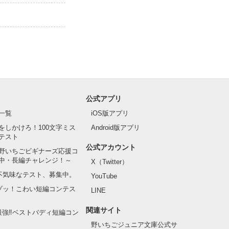
公式アプリ
一覧
iOS版アプリ
てるよ。」

をしかけろ！100文字ミス
Android版アプリ
テスト
公式アカウント
野いちごビギナーズ応援コ
中・長編チャレンジ！～
X（Twitter）
の不気味なテスト、募集中。
YouTube
でゾッ！こわい短編コンテス
LINE
関連サイト
最強‼ベストバディ短編コン
野いちごジュニア文庫公式サ