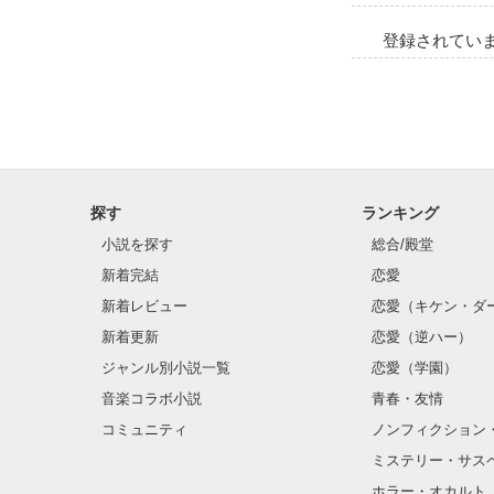
登録されてい
人を愛したい私に
探す
ランキング
小説を探す
総合/殿堂
___「俺が思
新着完結
恋愛
新着レビュー
恋愛（キケン・ダ
新着更新
恋愛（逆ハー）
ジャンル別小説一覧
恋愛（学園）
音楽コラボ小説
青春・友情
コミュニティ
ノンフィクション
ミステリー・サス
愛して欲しいあ
ホラー・オカルト