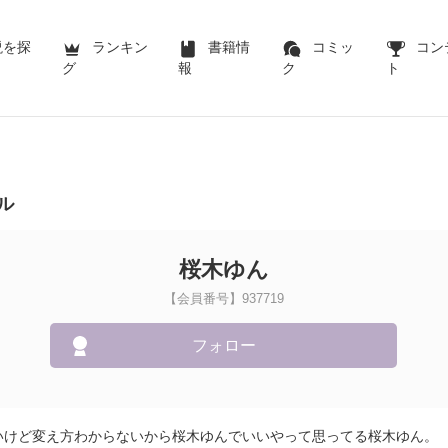
説を探
ランキン
書籍情
コミッ
コン
グ
報
ク
ト
ル
桜木ゆん
【会員番号】937719
フォロー
いけど変え方わからないから桜木ゆんでいいやって思ってる桜木ゆん。