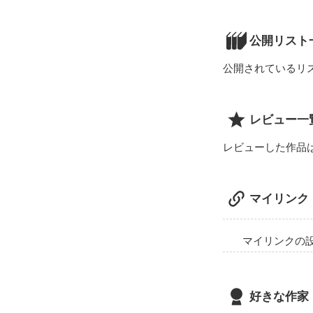
愛を知らない私に
公開リスト
公開されているリ
___「俺は多分
レビュー一
レビューした作品
人を愛してきた
マイリンク
マイリンクの
___「…やっ
好きな作家