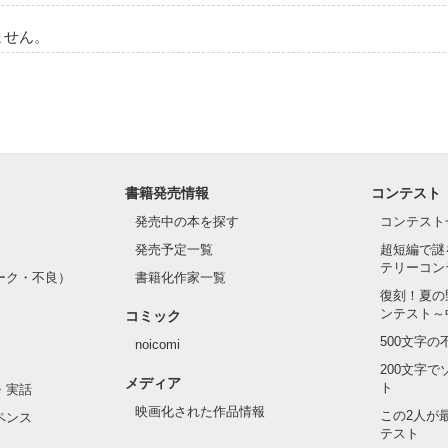
ません。


書籍発売情報
コンテスト
発売中の本を探す
コンテスト
ってる以上に、お前は俺のこと好きなんだと思う。いつもありがとう。愛し
発売予定一覧
超短編で謎
テリーコン
ーク・不良）
書籍化作家一覧
復刻！夏の
ンテスト～
コミック
500文字
noicomi
200文字
メディア
ト
・実話
映画化された作品情報
この2人が
ペンス
テスト
いつが
