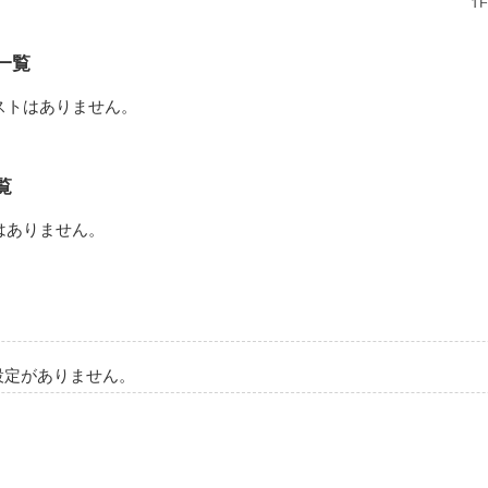


一覧
ストはありません。
お前のために生きている」

覧
はありません。
あいつが

設定がありません。
ぱさぁあいつ以上の女はいねえんだよ…。なあ、ななとやりなおしてぇよ…