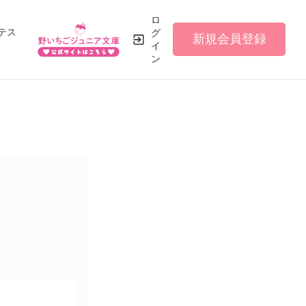
ロ
テス
グ
新規会員登録
イ
ン