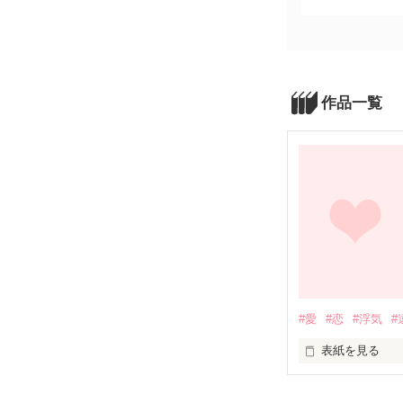
作品一覧
#愛
#恋
#浮気
#
表紙を見る