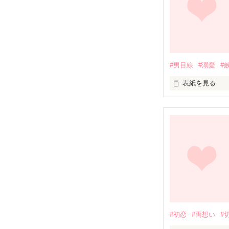
誰か、、、、

#男目線
#溺愛
#
助けてッ‼︎‼︎

表紙を見る
あいつは、俺の
あいつは、何を
俺はあいつに、
     PV数 8000を超えました！   

この作品を読んで
    本当にありがとうございます(≧∀≦)

#初恋
#両想い
#