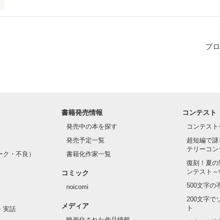
恋だったと思う

           

プロ
ありがとうございます‼︎
作品を読む
ださった方々、ホントにありがとうございます‼︎‼︎
書籍発売情報
コンテスト
発売中の本を探す
コンテスト
作品を読む
発売予定一覧
超短編で謎
テリーコン
ーク・不良）
書籍化作家一覧
復刻！夏の
ンテスト～
コミック
500文字
noicomi
200文字
メディア
ト
・実話
映画化された作品情報