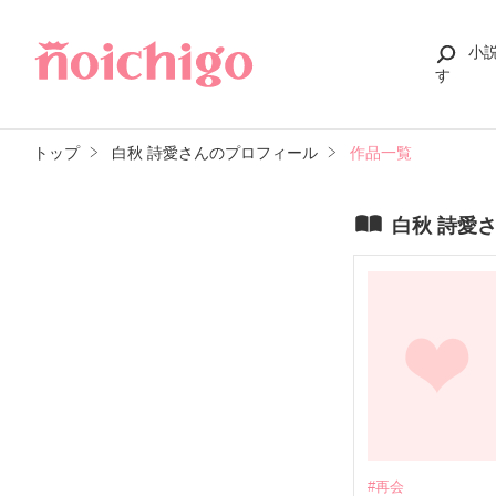
小
す
トップ
白秋 詩愛さんのプロフィール
作品一覧
白秋 詩愛
#再会