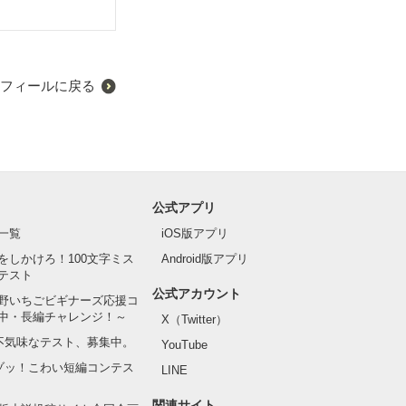
フィールに戻る
公式アプリ
一覧
iOS版アプリ
をしかけろ！100文字ミス
Android版アプリ
テスト
公式アカウント
野いちごビギナーズ応援コ
中・長編チャレンジ！～
X（Twitter）
の不気味なテスト、募集中。
YouTube
でゾッ！こわい短編コンテス
LINE
関連サイト