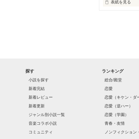
表紙を見る
  PV数20000越えです‼︎

あれは、私の初
  本当に感激です‼︎‼︎

読んでくださった方々、
  本当に本当に
   初作品で、初

   総PV 1000を超えました‼︎

   ありがとうございます‼︎

   総PV2000超えました‼︎

   読んでく
探す
ランキング
小説を探す
総合/殿堂
新着完結
恋愛
新着レビュー
恋愛（キケン・ダ
新着更新
恋愛（逆ハー）
ジャンル別小説一覧
恋愛（学園）
音楽コラボ小説
青春・友情
コミュニティ
ノンフィクション