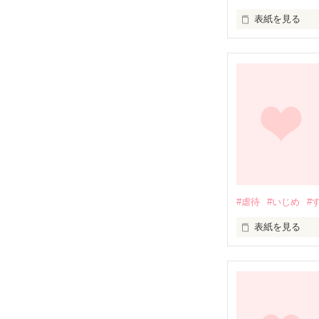
表紙を見る
「久しぶり」

再会を表すこの
皆さんに会いた
#虐待
#いじめ
#
表紙を見る
もう、死にたいよ
生きてる意味が
何もわからない
