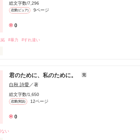
総文字数/7,296
9ページ
恋愛(ピュア)
0
嫉妬
#暴力
#すれ違い
事なんだと思ってるんだよ。

抱えているんだよ。

君のために、私のために。
完
作品を読む
白秋 詩愛
／著
何もしてやれないのかよ。

総文字数/1,650
12ページ
恋愛(実話)
0
くださった方々に感謝です‼︎

切ない