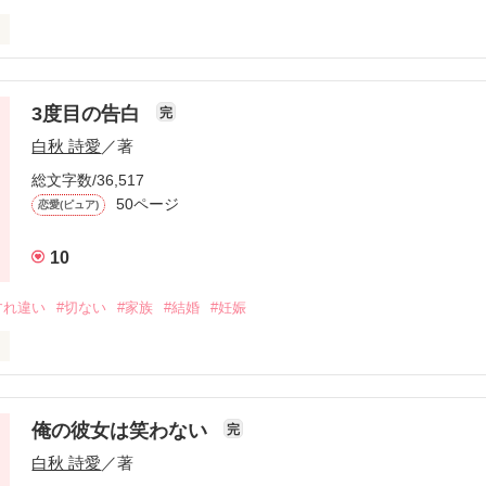
言葉

3度目の告白
完
白秋 詩愛
／著
い人はいますか？

総文字数/36,517
50ページ
恋愛(ピュア)
作品を読む
10
すれ違い
#切ない
#家族
#結婚
#妊娠


わからない

俺の彼女は笑わない
完
白秋 詩愛
／著