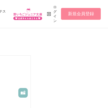
ロ
テス
グ
新規会員登録
イ
ン