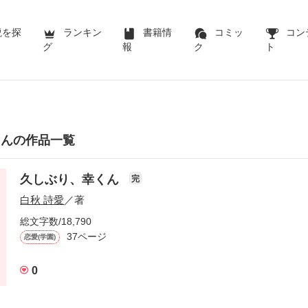
説を探
ランキン
書籍情
コミッ
コン
グ
報
ク
ト
さんの作品一覧
久しぶり、幸くん
完
白秋 詩愛
／著
総文字数/18,790
37ページ
恋愛(学園)
0