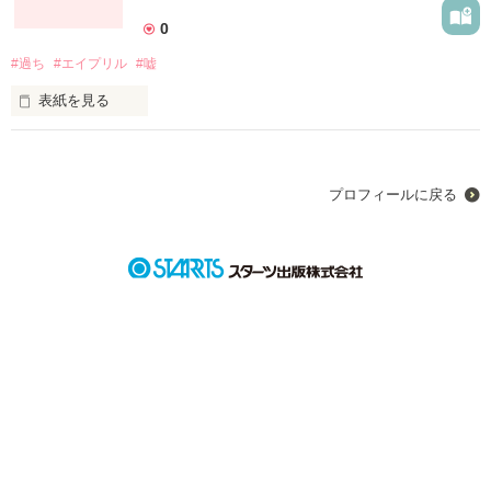
0
#過ち
#エイプリル
#嘘
表紙を見る
エイプリルフールだから言える嘘。
プロフィールに戻る
作品を読む