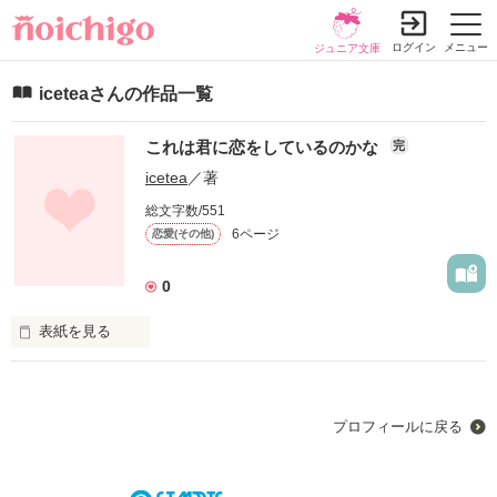
ログイン
メニュー
ジュニア文庫
iceteaさんの作品一覧
これは君に恋をしているのかな
完
icetea
／著
総文字数/551
6ページ
恋愛(その他)
0
表紙を見る
彼は違う中学校に行くから離れてしまうのに。

春休み中ずっと彼のことを考えてしまう。

プロフィールに戻る
作品を読む