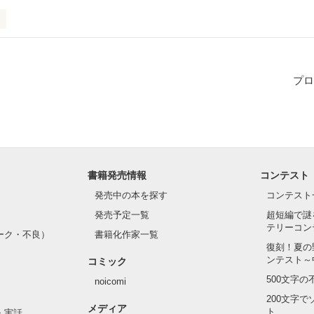
人ぼっちになった晶の心に、土足で上がり込んできた都会の大学生、ハ
語。
プロ
作品を読む
書籍発売情報
コンテスト
発売中の本を探す
コンテスト
発売予定一覧
超短編で謎
テリーコン
ーク・不良）
書籍化作家一覧
復刻！夏の
ンテスト～
コミック
500文字
noicomi
200文字
メディア
ト
・実話