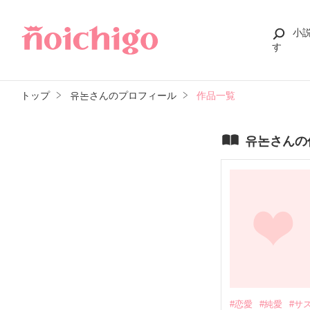
小
す
トップ
유논さんのプロフィール
作品一覧
유논さんの
#恋愛
#純愛
#サ