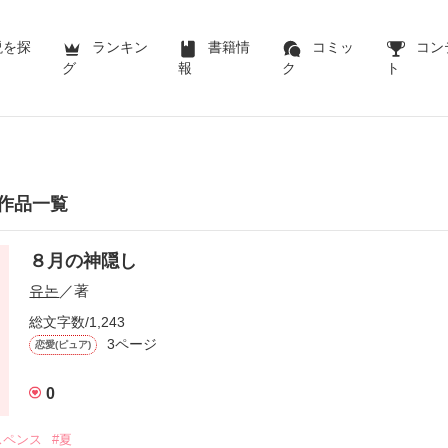
説を探
ランキン
書籍情
コミッ
コン
グ
報
ク
ト
作品一覧
８月の神隠し
유논
／著
総文字数/1,243
3ページ
恋愛(ピュア)
0
スペンス
#夏