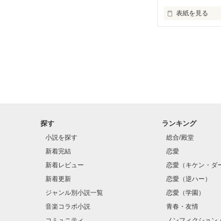
表紙を見る
過去の事件で一
と二人の恋の物
探す
ランキング
小説を探す
総合/殿堂
新着完結
恋愛
新着レビュー
恋愛（キケン・ダ
新着更新
恋愛（逆ハー）
ジャンル別小説一覧
恋愛（学園）
音楽コラボ小説
青春・友情
コミュニティ
ノンフィクション