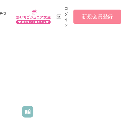
ロ
テス
グ
新規会員登録
イ
ン