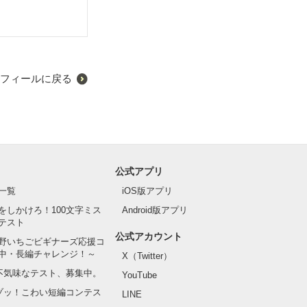
ル。事件の真相
フィールに戻る
公式アプリ
一覧
iOS版アプリ
をしかけろ！100文字ミス
Android版アプリ
テスト
公式アカウント
野いちごビギナーズ応援コ
中・長編チャレンジ！～
X（Twitter）
の不気味なテスト、募集中。
YouTube
でゾッ！こわい短編コンテス
LINE