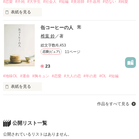
#恋愛
#不純
#大学生
#社会人
#短編
#美容師
#不器用
#切ない
#純愛
「今日から、自己の成長を綴る日記をつけろ」

表紙を見る
「え、無理です」

こんな自堕落な生活にも

缶コーヒーの人
完
曖昧で、だらしのない自分にも

椎葉 鈴
／著
1冊のノートが2人を変えてゆく。

総文字数/6,453
そろそろ嫌気がさしていたんだ。

11ページ
恋愛(ピュア)
作品を読む
23
そんな私を救い出してくれたのは

#地味OL
#運命
#胸キュン
#恋愛
#大人の恋
#年の差
#OL
#短編
太陽みたいな笑顔。

表紙を見る
私は中小企業のしがないOL。

作品をすべて見る
今の会社に就職して、もうすぐ1年が経つ。

恋愛はご無沙汰。

公開リスト一覧
2017.4.25 完結

出会も皆無。

公開されているリストはありません。
しまゆうか様、素敵なレビュー心から感謝致しております。
