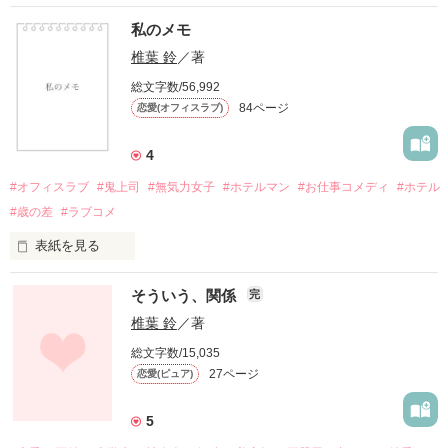
私のメモ
椎葉 鈴
／著
総文字数/56,992
84ページ
恋愛(オフィスラブ)
4
#オフィスラブ
#鬼上司
#無気力女子
#ホテルマン
#お仕事コメディ
#ホテル
#歳の差
#ラブコメ
表紙を見る
「お前は前代未聞の問題児だ」

そういう、関係
完
「はぁ……それは光栄ですね」

椎葉 鈴
／著
総文字数/15,035
27ページ
恋愛(ピュア)
無気力女子社員　×　真面目鬼上司　

5