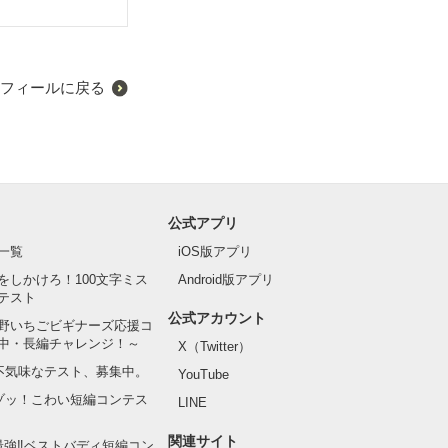
フィールに戻る
公式アプリ
一覧
iOS版アプリ
をしかけろ！100文字ミス
Android版アプリ
テスト
公式アカウント
野いちごビギナーズ応援コ
中・長編チャレンジ！～
X（Twitter）
の不気味なテスト、募集中。
YouTube
でゾッ！こわい短編コンテス
LINE
関連サイト
最強‼ベストバディ短編コン