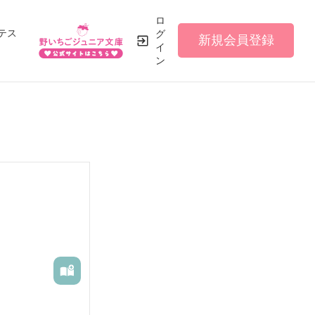
ロ
テス
グ
新規会員登録
イ
ン