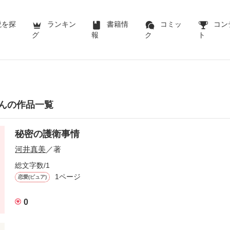
説を探
ランキン
書籍情
コミッ
コン
グ
報
ク
ト
んの作品一覧
秘密の護衛事情
河井真美
／著
総文字数/1
1ページ
恋愛(ピュア)
0