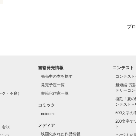
プロ
作品を読む
書籍発売情報
コンテスト
発売中の本を探す
コンテスト
発売予定一覧
超短編で謎
テリーコン
ーク・不良）
書籍化作家一覧
復刻！夏の
ンテスト～
コミック
500文字
noicomi
200文字
メディア
ト
・実話
映画化された作品情報
この2人が
ペンス