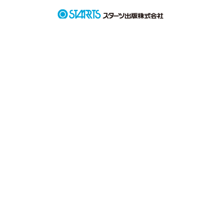
今話題のイケメン俳優

佐川翔 Sakawa　Syo

＊

「あの…お腹が空いて…」

そう倒れていたのは最近人気の俳優さんでした。

パンをあげたら友達になりました。

「俺たち、このままずっと友達なの？」

「じゃあ、どうしたいの？」
