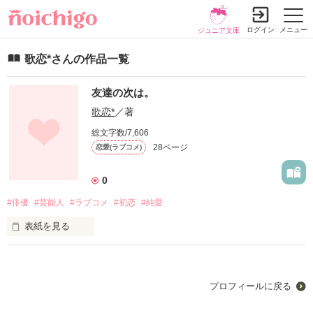
ログイン
メニュー
ジュニア文庫
歌恋*さんの作品一覧
友達の次は。
歌恋*
／著
総文字数/7,606
28ページ
恋愛(ラブコメ)
0
#俳優
#芸能人
#ラブコメ
#初恋
#純愛
表紙を見る
彼氏できたことない、むしろ恋したことないです系女子

橋本沙良 Hashimoto Kana

プロフィールに戻る