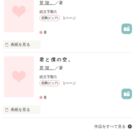
芽 瑠 。
／著
総文字数/1
1ページ
恋愛(ピュア)
0
表紙を見る
君 と 僕 の 空  。

君 と 僕 の 空 。
芽 瑠 。
／著
総文字数/1
僕達の上には大きくて広い空が広がっている。

1ページ
恋愛(ピュア)
0
目の見えない君は今何を思う？
表紙を見る
君 と 僕 の 空  。

作品を読む
作品をすべて見る