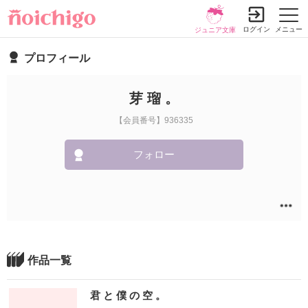
ログイン
メニュー
ジュニア文庫
プロフィール
芽 瑠 。
【会員番号】936335
フォロー
作品一覧
君 と 僕 の 空 。