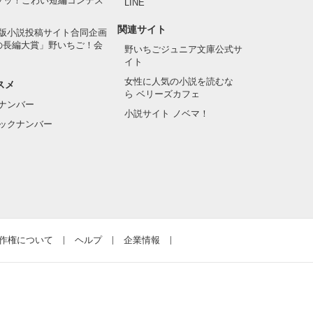
でゾッ！こわい短編コンテス
LINE
関連サイト
版小説投稿サイト合同企画
の長編大賞」野いちご！会
野いちごジュニア文庫公式サ
イト
女性に人気の小説を読むな
スメ
ら ベリーズカフェ
ナンバー
小説サイト ノベマ！
ックナンバー
作権について
ヘルプ
企業情報