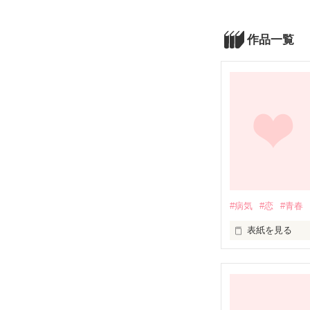
作品一覧
#病気
#恋
#青春
表紙を見る
未編集