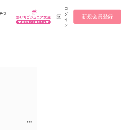
ロ
テス
グ
新規会員登録
イ
ン