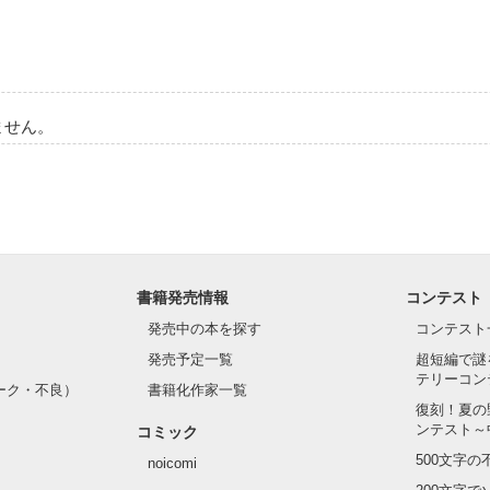
ません。
書籍発売情報
コンテスト
発売中の本を探す
コンテスト
発売予定一覧
超短編で謎
テリーコン
ーク・不良）
書籍化作家一覧
復刻！夏の
ンテスト～
コミック
500文字
noicomi