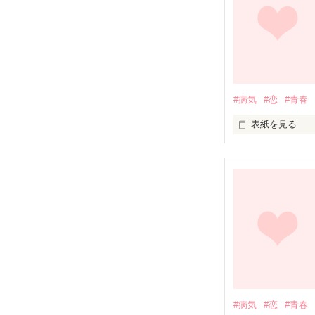
#病気
#恋
#青春
表紙を見る
未編集
#病気
#恋
#青春