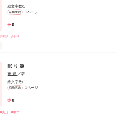
総文字数/1
1ページ
恋愛(実話)
0
#実話
#中学
眠 り 姫
作品を読む
蒼 愛
／著
総文字数/1
1ページ
恋愛(実話)
0
#実話
#中学