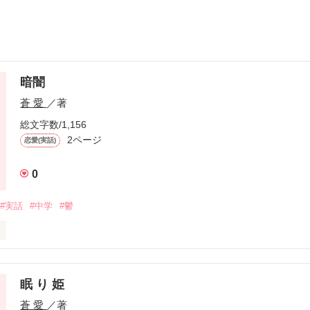
暗闇
蒼 愛
／著
総文字数/1,156
2ページ
恋愛(実話)
0
#実話
#中学
#鬱
眠 り 姫
作品を読む
蒼 愛
／著