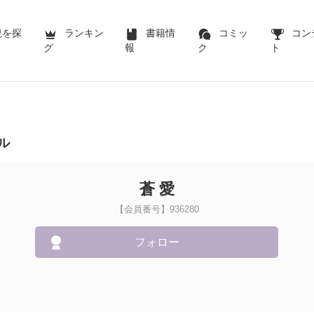
説を探
ランキン
書籍情
コミッ
コン
グ
報
ク
ト
ル
蒼 愛
【会員番号】936280
フォロー