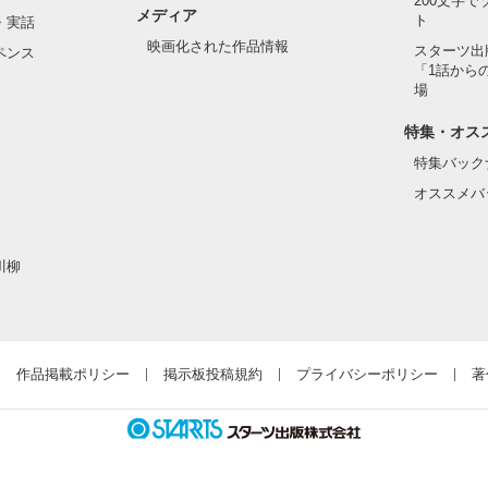
200文字
メディア
ト
・実話
映画化された作品情報
スターツ出
ペンス
「1話から
場
特集・オス
特集バック
オススメバ
川柳
作品掲載ポリシー
掲示板投稿規約
プライバシーポリシー
著