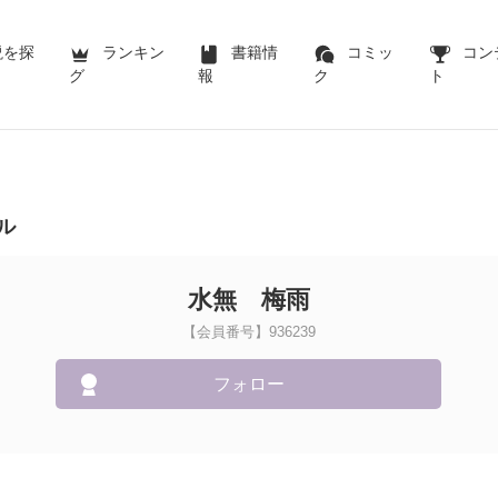
説を探
ランキン
書籍情
コミッ
コン
グ
報
ク
ト
ル
水無 梅雨
【会員番号】936239
フォロー
。