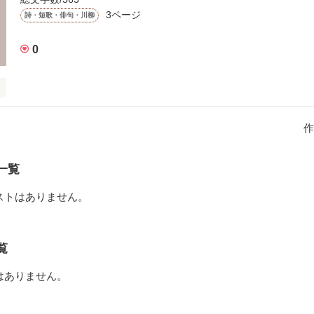
3ページ
詩・短歌・俳句・川柳
0
した悲しい唄です。

作
み入るようになっていれば幸いです。
一覧
作品を読む
ストはありません。
覧
はありません。