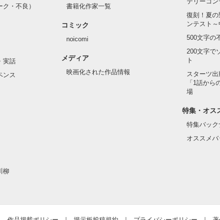
テリーコン
ーク・不良）
書籍化作家一覧
復刻！夏の
ンテスト～
コミック
500文字
noicomi
200文字
メディア
ト
・実話
映画化された作品情報
スターツ出
ペンス
「1話から
場
特集・オス
特集バック
オススメバ
川柳
作品掲載ポリシー
掲示板投稿規約
プライバシーポリシー
著