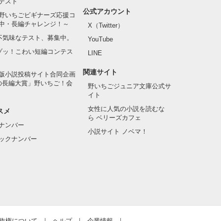
テスト
公式アカウント
野いちごビギナーズ応援コ
中・長編チャレンジ！～
X（Twitter）
の不気味なテスト、募集中。
YouTube
でゾッ！こわい短編コンテス
LINE
関連サイト
版小説投稿サイト合同企画
の長編大賞」野いちご！会
野いちごジュニア文庫公式サ
イト
女性に人気の小説を読むな
スメ
ら ベリーズカフェ
ナンバー
小説サイト ノベマ！
ックナンバー
作権について
ヘルプ
企業情報