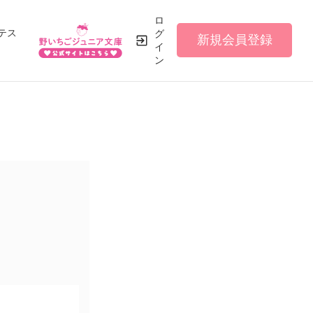
ロ
テス
グ
新規会員登録
イ
ン