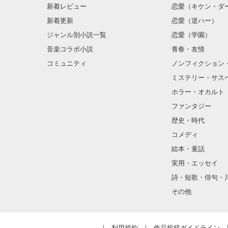
新着レビュー
恋愛（キケン・ダ
新着更新
恋愛（逆ハー）
ジャンル別小説一覧
恋愛（学園）
音楽コラボ小説
青春・友情
コミュニティ
ノンフィクション
ミステリー・サス
ホラー・オカルト
ファンタジー
歴史・時代
コメディ
絵本・童話
実用・エッセイ
詩・短歌・俳句・
その他
利用規約
作品投稿ガイドライン