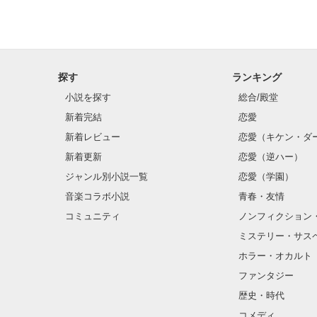
探す
ランキング
小説を探す
総合/殿堂
新着完結
恋愛
新着レビュー
恋愛（キケン・ダ
新着更新
恋愛（逆ハー）
ジャンル別小説一覧
恋愛（学園）
音楽コラボ小説
青春・友情
コミュニティ
ノンフィクション
ミステリー・サス
ホラー・オカルト
ファンタジー
歴史・時代
コメディ