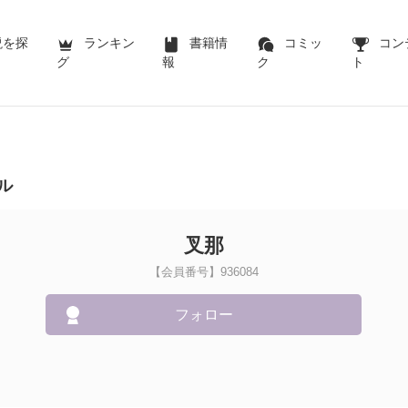
説を探
ランキン
書籍情
コミッ
コン
グ
報
ク
ト
ル
叉那
【会員番号】936084
フォロー