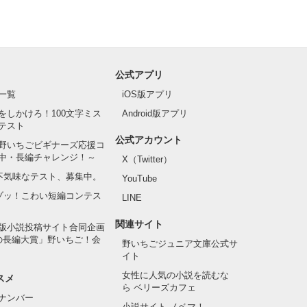
公式アプリ
一覧
iOS版アプリ
をしかけろ！100文字ミス
Android版アプリ
テスト
公式アカウント
野いちごビギナーズ応援コ
中・長編チャレンジ！～
X（Twitter）
の不気味なテスト、募集中。
YouTube
でゾッ！こわい短編コンテス
LINE
関連サイト
版小説投稿サイト合同企画
の長編大賞」野いちご！会
野いちごジュニア文庫公式サ
イト
女性に人気の小説を読むな
スメ
ら ベリーズカフェ
ナンバー
小説サイト ノベマ！