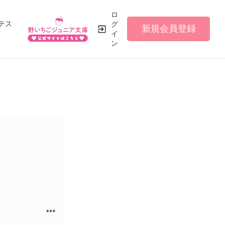
ロ
テス
グ
新規会員登録
イ
ン