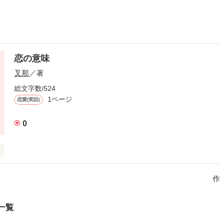
恋の意味
叉那
／著
総文字数/524
1ページ
恋愛(実話)
0
としたくない。私が悪いの分かってる…
作
作品を読む
一覧