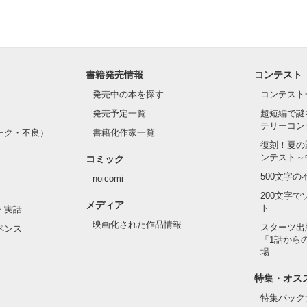
書籍発売情報
コンテスト
発売中の本を探す
コンテスト
発売予定一覧
超短編で謎
テリーコン
ーク・不良）
書籍化作家一覧
復刻！夏の
ンテスト～
コミック
500文字
noicomi
200文字
メディア
ト
・実話
映画化された作品情報
スターツ出
ペンス
「1話から
場
特集・オス
特集バック