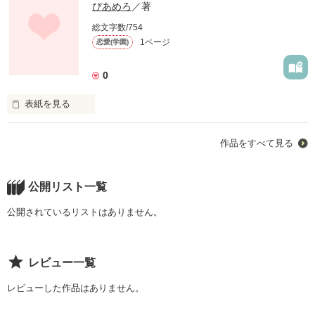
ぴあめろ
／著
総文字数/754
1ページ
恋愛(学園)
0
表紙を見る
✽.｡.:*・ﾟ ✽.｡.:*・ﾟ ✽.｡.:*・ﾟ ✽.｡.:*・ﾟ ✽.｡.:*

作品をすべて見る
                  絶対関わりたくない。

           そう思ってたのに神様はイジワルで。

公開リスト一覧
公開されているリストはありません。
                「よろしくね。中島さん。」

           大嫌いなキミと隣の席？！？！

レビュー一覧
レビューした作品はありません。
        ―――――――――――――――――
