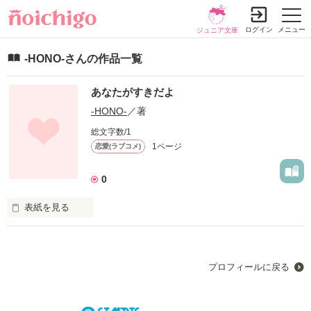
ログイン
メニュー
ジュニア文庫
‐HONO‐さんの作品一覧
あなたがすきだよ
‐HONO‐
／著
総文字数/1
1ページ
恋愛(ラブコメ)
0
表紙を見る
未編集
プロフィールに戻る
作品を読む