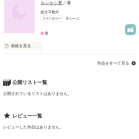
ルシルシ君
／著
総文字数/0
0ページ
ファンタジー
0
表紙を見る
桜丘高校の二年一組へと転入する事となった主人公、天ノ木刹
作品をすべて見る
那(あまのきせつな)。そのクラスには"能力者が多数居る"と言う
噂があった･･･
公開リスト一覧
作品を読む
公開されているリストはありません。
レビュー一覧
レビューした作品はありません。