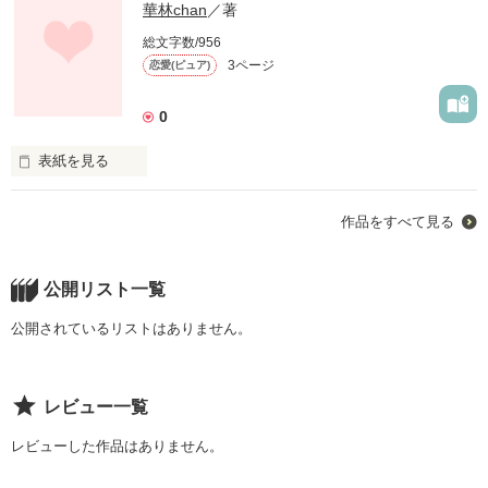
華林chan
／著
総文字数/956
3ページ
恋愛(ピュア)
0
表紙を見る
1度眠ると何日も眠りつづけてしまう『眠り姫病』になった果
作品をすべて見る
奈は休みがちな学校でサボりと言われ孤立してしまう。

それでも明るい果奈に裕真は惹かれていく...。そんな２人の行
方は...?
公開リスト一覧
公開されているリストはありません。
作品を読む
レビュー一覧
レビューした作品はありません。