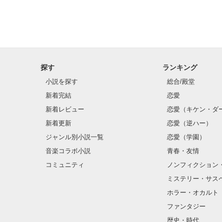
探す
ランキング
小説を探す
総合/殿堂
新着完結
恋愛
新着レビュー
恋愛（キケン・ダ
新着更新
恋愛（逆ハー）
ジャンル別小説一覧
恋愛（学園）
音楽コラボ小説
青春・友情
コミュニティ
ノンフィクション
ミステリー・サス
ホラー・オカルト
ファンタジー
歴史・時代