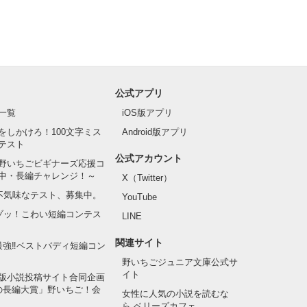
公式アプリ
一覧
iOS版アプリ
をしかけろ！100文字ミス
Android版アプリ
テスト
公式アカウント
野いちごビギナーズ応援コ
中・長編チャレンジ！～
X（Twitter）
の不気味なテスト、募集中。
YouTube
でゾッ！こわい短編コンテス
LINE
関連サイト
最強‼ベストバディ短編コン
野いちごジュニア文庫公式サ
イト
版小説投稿サイト合同企画
の長編大賞」野いちご！会
女性に人気の小説を読むな
ら ベリーズカフェ