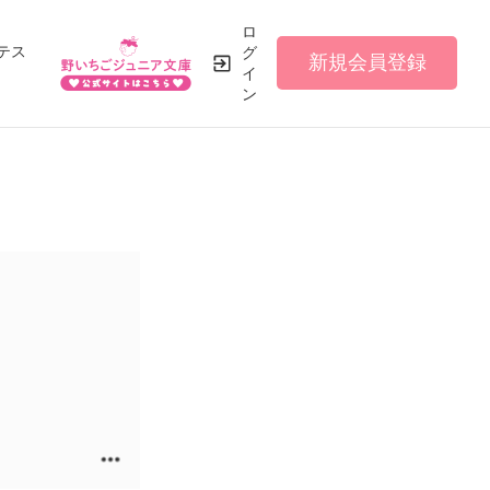
ロ
テス
グ
新規会員登録
イ
ン