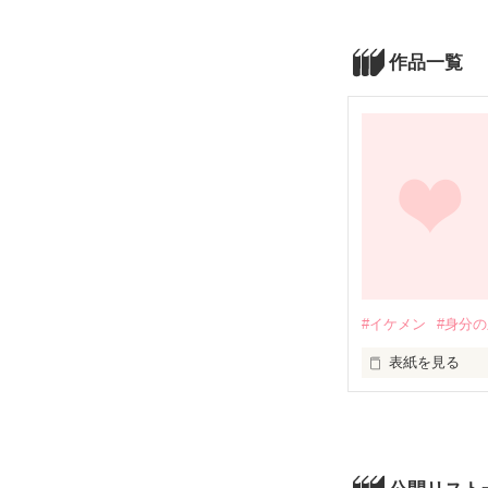
作品一覧
#イケメン
#身分
表紙を見る
超大金持ちの小
だけど美穂は彼
男子達が美穂を