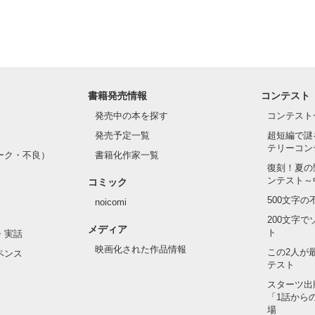
書籍発売情報
コンテスト
発売中の本を探す
コンテスト
発売予定一覧
超短編で謎
テリーコン
ーク・不良）
書籍化作家一覧
復刻！夏の
ンテスト～
コミック
500文字
noicomi
200文字
メディア
ト
・実話
映画化された作品情報
この2人が
ペンス
テスト
スターツ出
「1話から
場