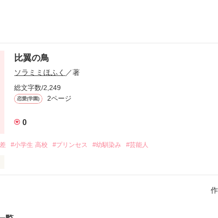
比翼の鳥
ソラミミほふく
／著
総文字数/2,249
2ページ
恋愛(学園)
0
の差
#小学生 高校
#プリンセス
#幼馴染み
#芸能人
日向美穂はごく普通の学園過ごすことになりそこにはイケメンだらけ！

氏を作らない！！

作
振り向かせたり振り向かされたり？！