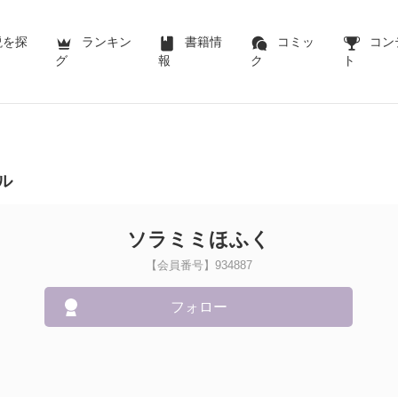
説を探
ランキン
書籍情
コミッ
コン
グ
報
ク
ト
ル
ソラミミほふく
【会員番号】934887
フォロー