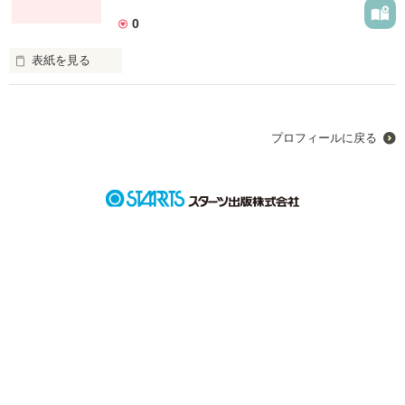
ずっと仲良しでいられると思ってた

0
なのに、いつから離れてしまったんだろう

表紙を見る
私が、悪かったのかな？
キミに逢えて変わったことはなんだろう？

そう思って書いてみました

プロフィールに戻る
少し本当のことを交えて話しています

作品を読む
文章おかしいかもしれませんがよろしくお願いします！
作品を読む